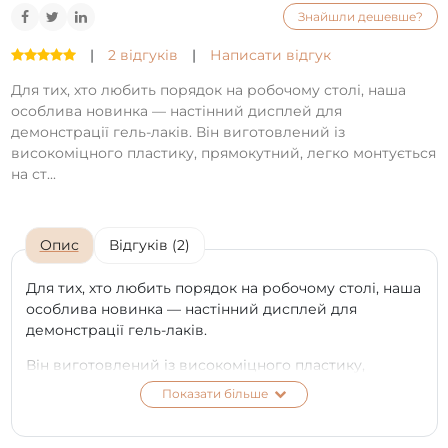
Знайшли дешевше?
|
2 відгуків
|
Написати відгук
Для тих, хто любить порядок на робочому столі, наша
особлива новинка — настінний дисплей для
демонстрації гель-лаків. Він виготовлений із
високоміцного пластику, прямокутний, легко монтується
на ст...
Опис
Відгуків (2)
Для тих, хто любить порядок на робочому столі, наша
особлива новинка — настінний дисплей для
демонстрації гель-лаків.
Він виготовлений із високоміцного пластику,
прямокутний, легко монтується на стіну.
Показати більше
Дизайн дисплея дозволяє майстру та клієнту
якомога швидше обрати бажаний колір гель-лаку.