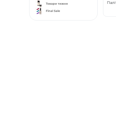
Палі
Товари тижня
Final Sale