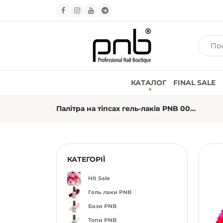
КАТАЛОГ
FINAL SALE
Палітра на тіпсах гель-лаків PNB 001–382 по тональностi (мат+глянець)
КАТЕГОРІЇ
Hit Sale
Гель лаки PNB
Бази PNB
Топи PNB