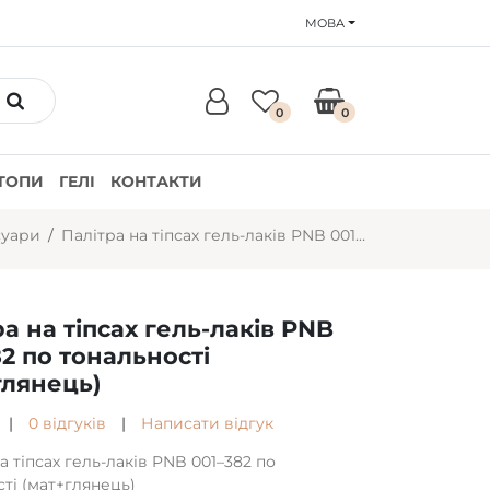
МОВА
0
0
ТОПИ
ГЕЛІ
КОНТАКТИ
суари
Палітра на тіпсах гель-лаків PNB 001–382 по тональностi (мат+глянець)
а на тіпсах гель-лаків PNB
82 по тональностi
глянець)
|
0 відгуків
|
Написати відгук
а тіпсах гель-лаків PNB 001–382 по
тi (мат+глянець)