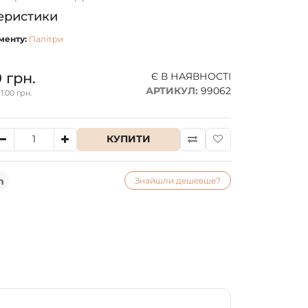
еристики
менту:
Палітри
0 грн.
Є В НАЯВНОСТІ
АРТИКУЛ:
99062
1.00 грн.
КУПИТИ
Знайшли дешевше?