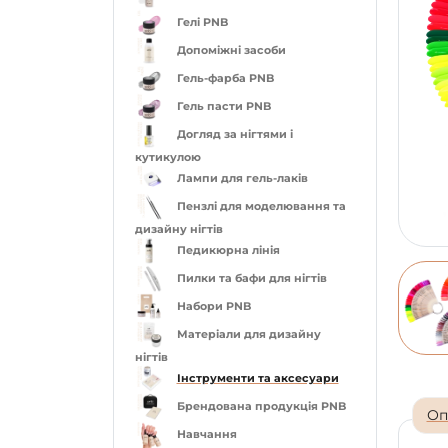
Гелі PNB
Допоміжні засоби
Гель-фарба PNB
Гель пасти PNB
Догляд за нігтями і
кутикулою
Лампи для гель-лаків
Пензлі для моделювання та
дизайну нігтів
Педикюрна лінія
Пилки та бафи для нігтів
Набори PNB
Матеріали для дизайну
нігтів
Інструменти та аксесуари
Брендована продукція PNB
Оп
Навчання