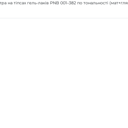
тра на тіпсах гель-лаків PNB 001–382 по тональностi (мат+гл