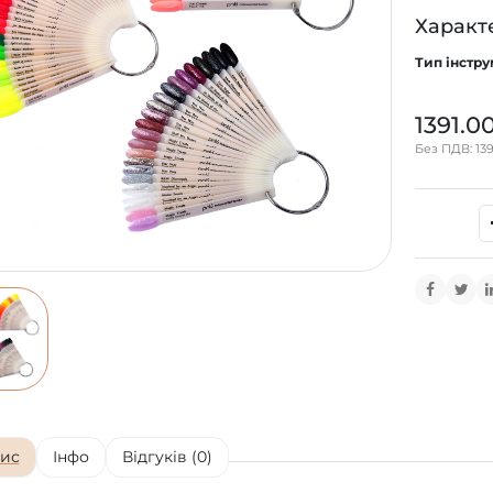
Характ
Тип інстру
1391.0
Без ПДВ: 139
ис
Інфо
Відгуків (0)