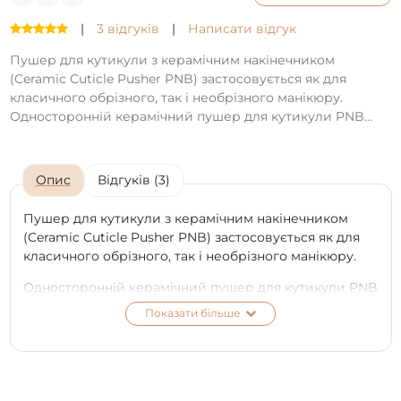
|
3 відгуків
|
Написати відгук
Пушер для кутикули з керамічним накінечником
(Ceramic Cuticle Pusher PNB) застосовується як для
класичного обрізного, так і необрізного манікюру.
Односторонній керамічний пушер для кутикули PNB...
Опис
Відгуків (3)
Пушер для кутикули з керамічним накінечником
(Ceramic Cuticle Pusher PNB) застосовується як для
класичного обрізного, так і необрізного манікюру.
Односторонній керамічний пушер для кутикули PNB
- універсальний інструмент, який застосовується в
Показати більше
процедурах обрізного і необрізної манікюру.
Використовується для додавання нігтям
бездоганного, доглянутого вигляду, підходить для
зняття гель-лаку. Дозволяє акуратно відсовувати
кутикулу і добре очистити поверхню нігтя,