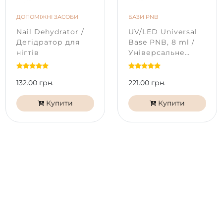
Продукція PNB не тестується на тваринах. Гель-лаки
PNB безпечні та не містять речовин, що викликають
ДОПОМІЖНІ ЗАСОБИ
БАЗИ PNB
алергічні реакції. Формула гель-лаків PNB 7free не
Nail Dehydrator /
UV/LED Universal
містить: дибутилфталат (ДБФ), формальдегід,
Дегідратор для
Base PNB, 8 ml /
формальдегідна смола, тріфенілфосфат (TPHP),
нігтів
Універсальне
толуол, камфора, ксилол.
базове покриття
132.00 грн.
221.00 грн.
Купити
Купити