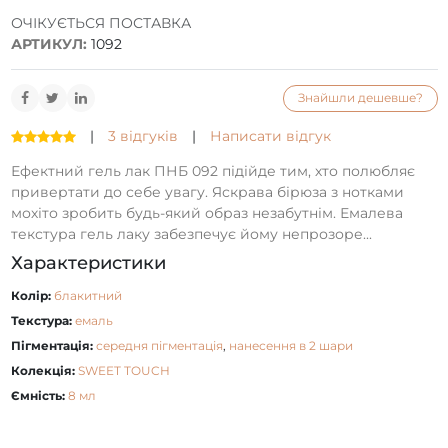
ОЧІКУЄТЬСЯ ПОСТАВКА
АРТИКУЛ:
1092
Знайшли дешевше?
|
3 відгуків
|
Написати відгук
Ефектний гель лак ПНБ 092 підійде тим, хто полюбляє
привертати до себе увагу. Яскрава бірюза з нотками
мохіто зробить будь-який образ незабутнім. Емалева
текстура гель лаку забезпечує йому непрозоре...
Характеристики
Колір:
блакитний
Текстура:
емаль
Пігментація:
середня пігментація
,
нанесення в 2 шари
Колекція:
SWEET TOUCH
Ємність:
8 мл