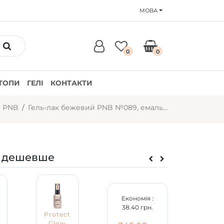
МОВА
0
0
ТОПИ
ГЕЛІ
КОНТАКТИ
и PNB
Гель-лак бежевий PNB №089, емаль (8 мл)
 дешевше
Економія :
38.40 грн.
Protect
Glow
Гель-