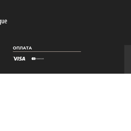
ОПЛАТА
Я
КАТЕГОРІЇ
Гель лаки PNB
Бази PNB
ри
Топи PNB
Допоміжні засоби