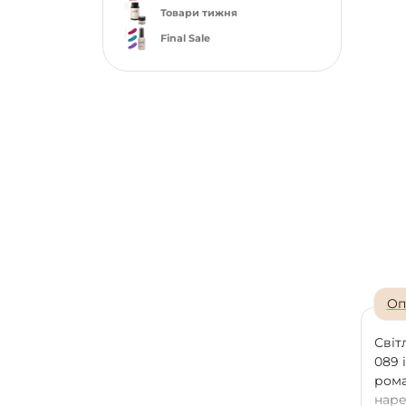
Товари тижня
Final Sale
Оп
Світ
089 
рома
наре