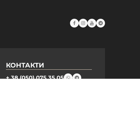
КОНТАКТИ
+ 38 (050) 075 35 05
+ 38 (097) 075 35 05
+ 38 (093) 075 35 05
Режим роботи:
Пн-Пт: 09:00–18:00
Сб, Нд: вихідний