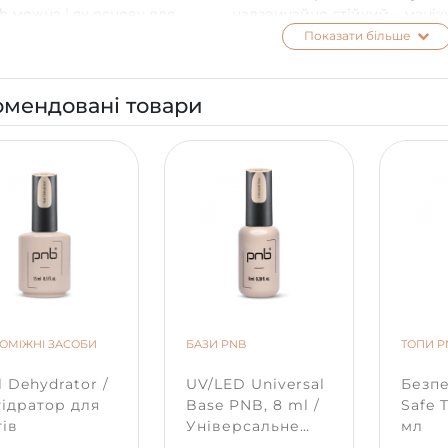
h можна і як основу для
надзвичайно стійкий – мані
каних нейл-артів з квітковими
зберігається до трьох тижнів
Показати більше
вами та ніжними
подряпин і сколів.
ментами.
При цьому він не містить
омендовані товари
шкідливих речовин, які могл
зашкодити нігтю. Засіб прос
користуванні, швидко
полімеризується під
ультрафіолетовою чи
світлодіодною лампою.
ОМІЖНІ ЗАСОБИ
БАЗИ PNB
ТОПИ P
l Dehydrator /
UV/LED Universal
Безп
ідратор для
Base PNB, 8 ml /
Safe 
тів
Універсальне
мл
базове покриття