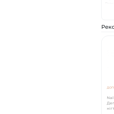
Peac
вишу
моти
орна
Рек
ДОП
Nai
Дег
ніг