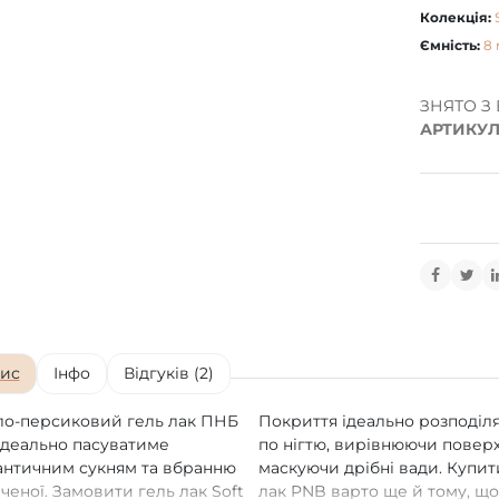
Колекція:
Ємність:
8 
ЗНЯТО З
АРТИКУЛ
ис
Інфо
Відгуків (2)
ло-персиковий гель лак ПНБ
Покриття ідеально розподіл
ідеально пасуватиме
по нігтю, вирівнюючи повер
нтичним сукням та вбранню
маскуючи дрібні вади. Купит
ченої. Замовити гель лак Soft
лак PNB варто ще й тому, що