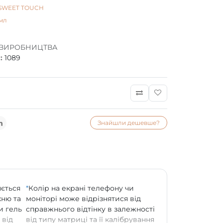
SWEET TOUCH
мл
 ВИРОБНИЦТВА
:
1089
Знайшли дешевше?
яється
*
Колір на екрані телефону чи
хню та
моніторі може відрізнятися від
и гель
справжнього відтінку в залежності
 від
від типу матриці та її калібрування