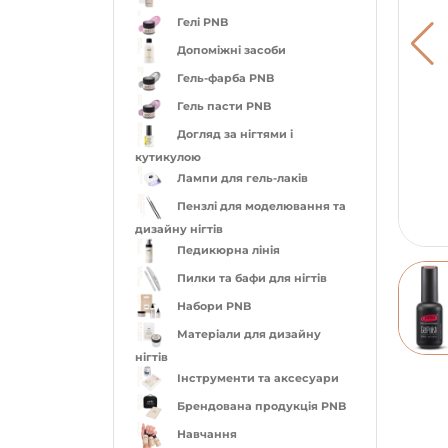
Гелі PNB
Допоміжні засоби
Гель-фарба PNB
Гель пасти PNB
Догляд за нігтями і
кутикулою
Лампи для гель-лаків
Пензлі для моделювання та
дизайну нігтів
Педикюрна лінія
Пилки та бафи для нігтів
Набори PNB
Матеріали для дизайну
нігтів
Інструменти та аксесуари
Брендована продукція PNB
Навчання