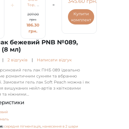
345.60 грн.
+
=
й
Top, з
лак
УФ-
бежевий
Купити
207.00
фільтром,
PNB
комплект
грн.
177.00
без
№089,
186.30
липкого
емаль
грн.
шару, 8
(8 мл)
грн.
ml
лак бежевий PNB №089,
 (8 мл)
|
2 відгуків
|
Написати відгук
ерсиковий гель лак ПНБ 089 ідеально
ме романтичним сукням та вбранню
. Замовити гель лак Soft Peach можна і як
ля вишуканих нейл-артів з квітковими
та ніжними...
еристики
евий
емаль
я:
середня пігментація
,
нанесення в 2 шари