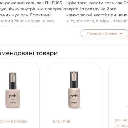
ло-рожевий гель лак ПНБ 165
Крім того, купити гель лак 
дує ніжну внутрішню поверхню
варто і з огляду на його
ьких мушель. Ефектний
камуфлюючі якості: при нане
цевий блиск додає цьому
міру в’язкого, в міру – текуч
ійному відтінку трохи
непрозорого гелю надійно
урних рис. Непрозора
приховуються всі можливі в
Показати більше
тура робить покриття ще більш
нігтів.
уканим.
омендовані товари
ДОГЛЯД
ОМІЖНІ ЗАСОБИ
БАЗИ PNB
КУТИК