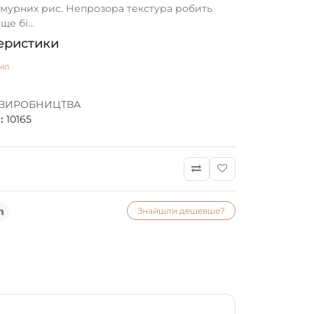
амурних рис. Непрозора текстура робить
е бі...
еристики
мл
 ВИРОБНИЦТВА
:
10165
Знайшли дешевше?