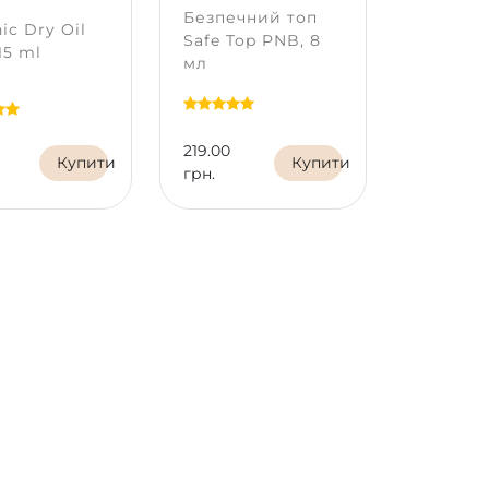
Безпечний топ
Nail Deh
ic Dry Oil
Safe Top PNB, 8
Дегідра
15 ml
мл
нігтів
219.00
132.00
Купити
Купити
грн.
грн.