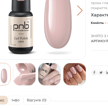
трохи гл
покриття щ
Характ
Ємність:
4 
ЗНЯТО З
АРТИКУЛ
ис
Інфо
Відгуків (0)