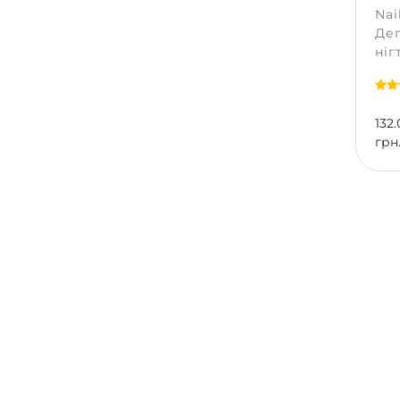
Nai
Дег
ніг
132.
грн