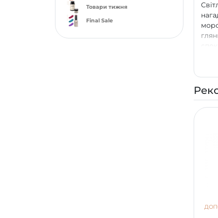
Світ
Товари тижня
нага
Final Sale
морс
глян
спок
глам
текс
виш
Рек
ДОП