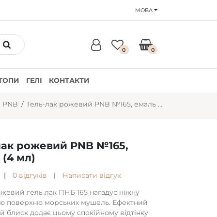
МОВА
0
0
ТОПИ
ГЕЛІ
КОНТАКТИ
и PNB
Гель-лак рожевий PNB №165, емаль (4 мл)
лак рожевий PNB №165,
 (4 мл)
|
0 відгуків
|
Написати відгук
ожевий гель лак ПНБ 165 нагадує ніжну
ю поверхню морських мушель. Ефектний
й блиск додає цьому спокійному відтінку