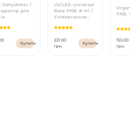
l Dehydrator /
UV/LED Universal
Organ
ідратор для
Base PNB, 8 ml /
PNB, 
тів
Універсальне
базове покриття
00
221.00
153.00
Купити
Купити
.
грн.
грн.