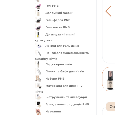
Гелі PNB
Допоміжні засоби
Гель-фарба PNB
Гель пасти PNB
Догляд за нігтями і
кутикулою
Лампи для гель-лаків
Пензлі для моделювання та
дизайну нігтів
Педикюрна лінія
Пилки та бафи для нігтів
Набори PNB
Матеріали для дизайну
нігтів
Інструменти та аксесуари
Брендована продукція PNB
Оп
Навчання