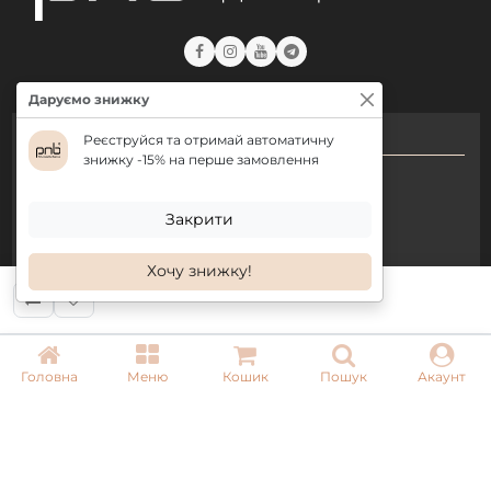
Даруємо знижку
КОНТАКТИ
Реєструйся та отримай автоматичну
знижку -15% на перше замовлення
+ 38 (050) 075 35 05
+ 38 (097) 075 35 05
Закрити
+ 38 (093) 075 35 05
Хочу знижку!
Режим роботи:
Пн-Пт: 09:00–18:00
Сб, Нд: вихідний
Головна
Меню
Кошик
Пошук
Акаунт
Email:
info@pnb-shop.com.ua