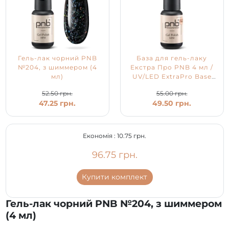
Гель-лак чорний PNB
База для гель-лаку
№204, з шиммером (4
Екстра Про PNB 4 мл /
мл)
UV/LED ExtraPro Base
PNB
52.50 грн.
55.00 грн.
47.25 грн.
49.50 грн.
Економія :
10.75 грн.
96.75 грн.
Купити комплект
Гель-лак чорний PNB №204, з шиммером
(4 мл)