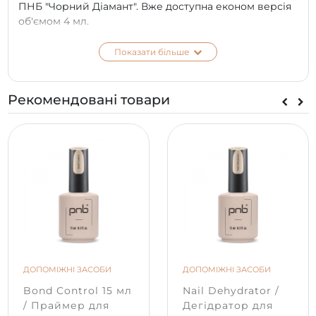
ПНБ "Чорний Діамант". Вже доступна економ версія
об'ємом 4 мл.
Він незвичайний і дуже красивий. Незрівнянне
Показати більше
поєднання чорного, блакитного тону та
голографічних блискіток. Це ідеальний варіант для
всіх, хто шукає чарівні акценти для своїх образів.
Рекомендовані товари
Він створений для професіоналів, з ним легко
працювати навіть новачкові. Інноваційний гель-лак
має густу емалеву консистенцію, відмінну щільність
пігментів та гліттера. Покриття у 2 тонких шари.
Рекомендуємо використовувати базу та топ PNB, це
забезпечить високу стійкість манікюру.
*
Колір на екрані телефону чи моніторі може
відрізнятися від справжнього відтінку в залежності
від типу матриці та її калібрування на вашому
пристрої.
ДОПОМІЖНІ ЗАСОБИ
ДОПОМІЖНІ ЗАСОБИ
Bond Control 15 мл
Nail Dehydrator /
/ Праймер для
Дегідратор для