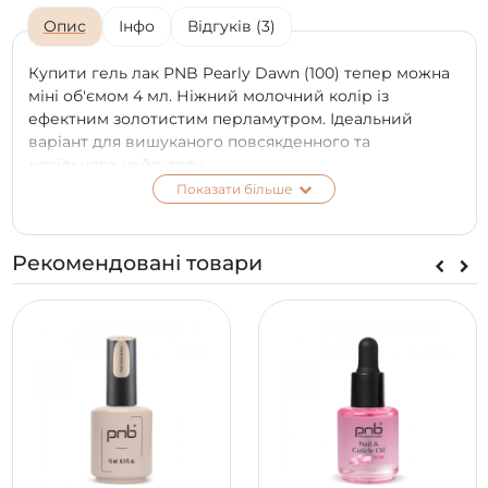
Опис
Інфо
Відгуків (3)
Купити гель лак PNB Pearly Dawn (100) тепер можна
міні об'ємом 4 мл. Ніжний молочний колір із
ефектним золотистим перламутром. Ідеальний
варіант для вишуканого повсякденного та
весільного нейл-арту.
Показати більше
Найдрібніший золотистий шиммер забезпечує
незрівнянне сяйво через біло-молочну основу.
Інноваційна безпечна формула та зразкова
Рекомендовані товари
консистенція. Працювати із таким гель-лаком одне
задоволення.
До плюсів покриття можна віднести економні
витрати, навіть такого невеликого флакончика
цілком вистачить на 10-15 покриттів. Бездоганність
вишуканого манікюру вас радуватиме не менше 3-х
тижнів.
*
Колір на екрані телефону чи моніторі може
відрізнятися від справжнього відтінку в залежності