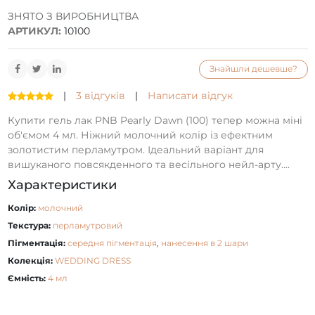
ЗНЯТО З ВИРОБНИЦТВА
АРТИКУЛ:
10100
Знайшли дешевше?
|
3 відгуків
|
Написати відгук
Купити гель лак PNB Pearly Dawn (100) тепер можна міні
об'ємом 4 мл. Ніжний молочний колір із ефектним
золотистим перламутром. Ідеальний варіант для
вишуканого повсякденного та весільного нейл-арту....
Характеристики
Колір:
молочний
Текстура:
перламутровий
Пігментація:
середня пігментація
,
нанесення в 2 шари
Колекція:
WEDDING DRESS
Ємність:
4 мл