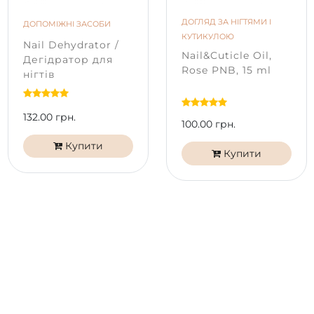
від типу матриці та її калібрування на вашому
ДОГЛЯД ЗА НІГТЯМИ І
ДОПОМІЖНІ ЗАСОБИ
пристрої.
КУТИКУЛОЮ
Nail Dehydrator /
Nail&Cuticle Oil,
Дегідратор для
Rose PNB, 15 ml
нігтів
132.00 грн.
100.00 грн.
Купити
Купити