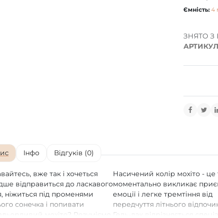
Ємність:
4 
ЗНЯТО З
АРТИКУЛ
ис
Інфо
Відгуків (0)
авайтесь, вже так і хочеться
Насичений колір мохіто - це 
ше відправиться до ласкавого
моментально викликає приє
, ніжиться під променями
емоції і легке тремтіння від
ього сонечка і попивати
передчуття літнього відпочи
адьорливий мохіто? Розуміємо,
Гель-лак відрізняється спец