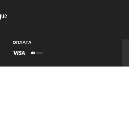
ОПЛАТА
Я
КАТЕГОРІЇ
Гель лаки PNB
Бази PNB
ри
Топи PNB
Допоміжні засоби
Педикюрна лінія