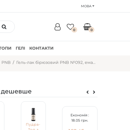
МОВА
0
0
ТОПИ
ГЕЛІ
КОНТАКТИ
и PNB
Гель-лак бірюзовий PNB №092, емаль (4 мл)
 дешевше
Економія :
18.05 грн.
Пудра-
Топ з
Гель-