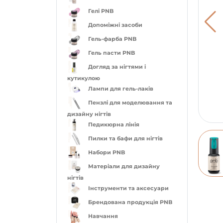
Гелі PNB
Допоміжні засоби
Гель-фарба PNB
Гель пасти PNB
Догляд за нігтями і
кутикулою
Лампи для гель-лаків
Пензлі для моделювання та
дизайну нігтів
Педикюрна лінія
Пилки та бафи для нігтів
Набори PNB
Матеріали для дизайну
нігтів
Інструменти та аксесуари
Брендована продукція PNB
Навчання