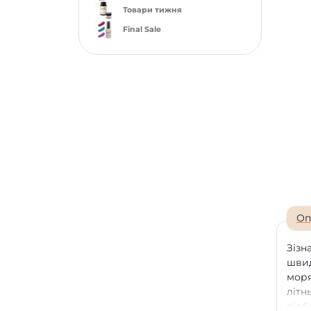
Товари тижня
Final Sale
Оп
Зізн
швид
моря
літн
підб