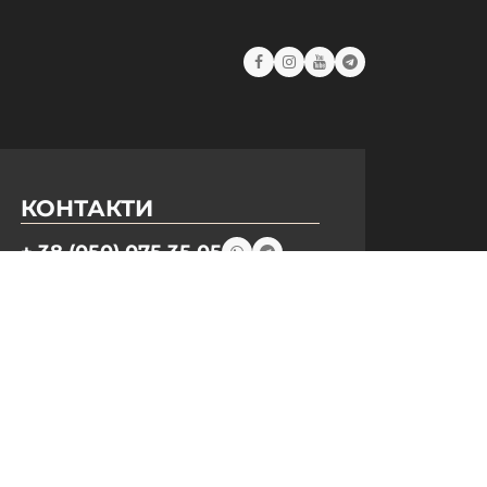
КОНТАКТИ
+ 38 (050) 075 35 05
+ 38 (097) 075 35 05
+ 38 (093) 075 35 05
Режим роботи:
Пн-Пт: 09:00–18:00
Сб, Нд: вихідний