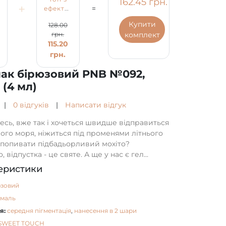
162.45 грн.
+
=
вий
ефектом
лак
кашеміру
бірюзовий
Купити
128.00
PNB 4
PNB
комплект
грн.
52.50
мл /
№092,
115.20
UV/LED
емаль
грн.
Powder
(4 мл)
грн.
Top
лак бірюзовий PNB №092,
PNB
 (4 мл)
|
0 відгуків
|
Написати відгук
есь, вже так і хочеться швидше відправиться
ого моря, ніжиться під променями літнього
і попивати підбадьорливий мохіто?
 відпустка - це святе. А ще у нас є гел...
еристики
юзовий
емаль
я:
середня пігментація
,
нанесення в 2 шари
SWEET TOUCH