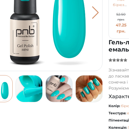
бірюзо
PNB
52.50
№092,
грн.
емаль
47.25
(4 мл)
грн.
Гель-
емаль
Зізнавайт
до ласкав
сонечка 
Розуміємо,
Характ
Колір:
бір
Текстура:
Пігментаці
Колекція: