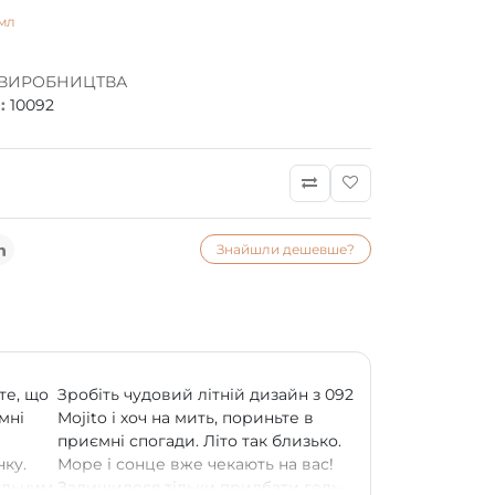
мл
 ВИРОБНИЦТВА
:
10092
Знайшли дешевше?
те, що
Зробіть чудовий літній дизайн з 092
мні
Mojito і хоч на мить, пориньте в
приємні спогади. Літо так близько.
нку.
Море і сонце вже чекають на вас!
іальним
Залишилося тільки придбати гель-