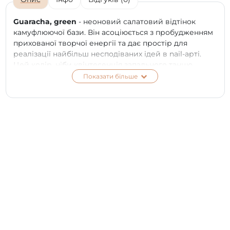
Guaracha, green
- неоновий салатовий відтінок
камуфлюючої бази. Він асоціюється з пробудженням
прихованої творчої енергії та дає простір для
реалізації найбільш несподіваних ідей в nail-арті.
Цей колір, ніби квінтесенція запального танцю
гуарача, не залишить нікого байдужим.
Показати більше
Використовуйте камуфлюючу базу у відтінку
Guaracha, щоб підкреслити красу Вашого літнього
манікюру.
ПЕРЕВАГИ:
Економія часу при створенні дизайну на нігтях.
Наносимо кольорову базу і покриваємо топом;
Економія бюджету. База і кольоровий гель-лак в
одному флаконі - це зручно та економічно;
Високий рівень адгезії - краще зчеплення з
нігтьовою пластиною і наступним шаром гель-
лакового покриття;
100% безпечна гіпоалергенна формула 7 free;