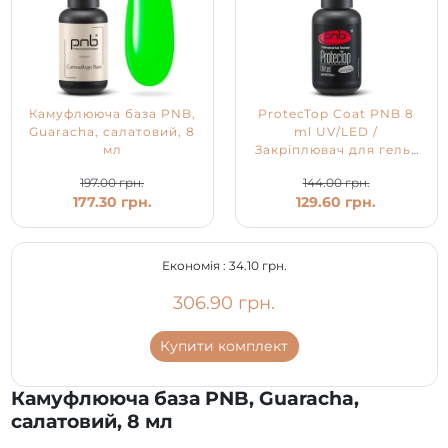
Камуфлююча база PNB,
ProtecTop Coat PNB 8
Guaracha, салатовий, 8
ml UV/LED /
мл
Закріплювач для гель-
лаку з УФ-фільтром
197.00 грн.
144.00 грн.
177.30 грн.
129.60 грн.
Економія :
34.10 грн.
306.90 грн.
Купити комплект
Камуфлююча база PNB, Guaracha,
салатовий, 8 мл