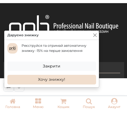
Нанесіть другий шар, помістіть краплю бази на
найвищу точку нігтя і рівномірно розтягніть її до
вільного краю, просушіть 60 секунд в LED лампі.
Покрийте
топом з УФ-фільтром
.
Продукція доступна в об'ємі 8 мл.
Даруємо знижку
Реєструйся та отримай автоматичну
знижку -15% на перше замовлення
Закрити
КОНТАКТИ
Хочу знижку!
+ 38 (050) 075 35 05
+ 38 (097) 075 35 05
+ 38 (093) 075 35 05
Головна
Меню
Кошик
Пошук
Акаунт
Режим роботи:
Пн-Пт: 09:00–18:00
Сб, Нд: вихідний