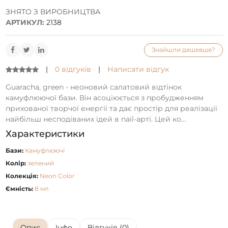
ЗНЯТО З ВИРОБНИЦТВА
АРТИКУЛ:
2138
Знайшли дешевше?
|
0 відгуків
|
Написати відгук
Guaracha, green - неоновий салатовий відтінок
камуфлюючої бази. Він асоціюється з пробудженням
прихованої творчої енергії та дає простір для реалізації
найбільш несподіваних ідей в nail-арті. Цей ко...
Характеристики
Бази:
Камуфлюючі
Колір:
зелений
Колекція:
Neon Color
Ємність:
8 мл
Опис
Інфо
Відгуків (0)