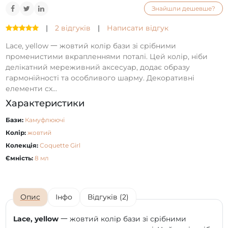
Знайшли дешевше?
|
2 відгуків
|
Написати відгук
Lace, yellow 一 жовтий колір бази зі срібними
променистими вкрапленнями поталі. Цей колір, ніби
делікатний мереживний аксесуар, додає образу
гармонійності та особливого шарму. Декоративні
елементи сх...
Характеристики
Бази:
Камуфлюючі
Колір:
жовтий
Колекція:
Coquette Girl
Ємність:
8 мл
Опис
Інфо
Відгуків (2)
Lace, yellow
一 жовтий колір бази зі срібними