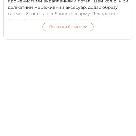
променистими вкрапленнями поталі. Цей колір, ніби
делікатний мереживний аксесуар, додає образу
гармонійності та особливого шарму. Декоративні
елементи схожі на елегантні іскорки, які
виблискують з покриття, немов натякаючи на
Показати більше
грайливий настрій.
ПЕРЕВАГИ:
еластичність та пластичність матеріалу;
високий рівень адгезії;
не розтікається;
зміцнення нігтьової пластини;
сяйво поталі надає покриттю ефект глибини;
створює приголомшливі візуальні ефекти,
різнокольорові відблиски;
7-free склад;
насичена пігментація зі срібною поталлю;
ідеальне нанесення;
бездоганно самовирівнюється, вкраплення
поталі легко розподіляються;
не травмує нігтьову пластину;