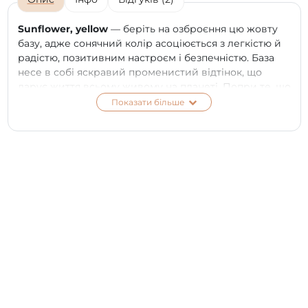
Sunflower, yellow
— беріть на озброєння цю жовту
базу, адже сонячний колір асоціюється з легкістю й
радістю, позитивним настроєм і безпечністю. База
несе в собі яскравий променистий відтінок, що
дарує життя всьому живому на планеті. Попри те, що
теплі жовті відтінки асоціюються з весняно-літнім
Показати більше
сезоном, але, навіть взимку, коли сильно не вистачає
яскравих фарб, вони можуть стати хорошим
варіантом на кожен день.
Дивовижні відтінки, ідеальна консистенція,
посилена адгезія, приголомшливе
самовирівнювання, безпечний 7-free склад і
неймовірне задоволення від нанесення для майстра
— усе, що необхідно для швидкого й чудового
покриття!
ПЕРЕВАГИ:
еластичність і пластичність матеріалу;
високий рівень адгезії — краще зчеплення з