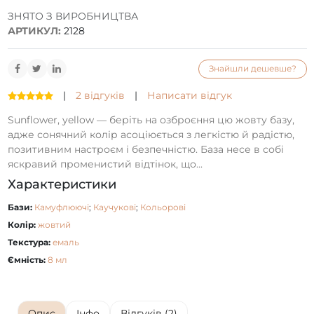
ЗНЯТО З ВИРОБНИЦТВА
АРТИКУЛ:
2128
Знайшли дешевше?
|
2 відгуків
|
Написати відгук
Sunflower, yellow — беріть на озброєння цю жовту базу,
адже сонячний колір асоціюється з легкістю й радістю,
позитивним настроєм і безпечністю. База несе в собі
яскравий променистий відтінок, що...
Характеристики
Бази:
Камуфлюючі
;
Каучукові
;
Кольорові
Колір:
жовтий
Текстура:
емаль
Ємність:
8 мл
Опис
Інфо
Відгуків (2)