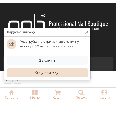
моделювальний.
Кожен шар полімеризується в UV лампі 2 хвилини, в
LED,
UV/LED лампах
— 60 секунд.
Продукція доступна в об'ємі: 8 мл
Даруємо знижку
Реєструйся та отримай автоматичну
знижку -15% на перше замовлення
Закрити
КОНТАКТИ
Хочу знижку!
+ 38 (050) 075 35 05
+ 38 (097) 075 35 05
+ 38 (093) 075 35 05
Головна
Меню
Кошик
Пошук
Акаунт
Режим роботи:
Пн-Пт: 09:00–18:00
Сб, Нд: вихідний