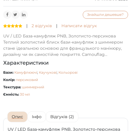
Знайшли дешевше?
|
2 відгуків
|
Написати відгук
UV / LED База-камуфляж PNB, Золотисто-персикова
Теплий золотистий блиск бази-камуфляж з шиммером
стане ідеальною основою для французького манікюру,
дизайну чи як самостійне покриття. Camouflag...
Характеристики
Бази:
Камуфлюючі
;
Каучукові
;
Кольорові
Колір:
персиковий
Текстура:
шиммерний
Ємність:
30 мл
Опис
Інфо
Відгуків (2)
UV / LED База-камуфляж PNB, Золотисто-персикова