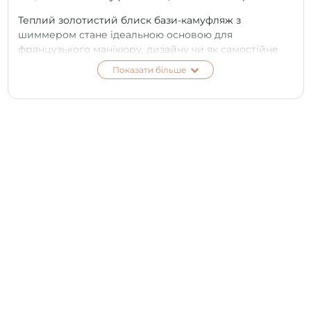
Теплий золотистий блиск бази-камуфляж з
шиммером стане ідеальною основою для
французького манікюру, дизайну чи як самостійне
покриття.
Показати більше
Camouflage Base PNB перекриє і вирівняє нігтьову
пластину, не затікає в бічні валики.
Густа і щільно пігментована Camouflage Base PNB
швидко змінить нігті, зробивши їх ідеальними.
Ніжний шиммер — це свіже рішення для тих, хто
бажає урізноманітнити натуральні кольори покриття.
БАЗА-КАМУФЛЯЖ З ШИММЕРОМ:
Забезпечує краще зчеплення з нігтьової
пластиною
Не розтікається, рівномірно розподіляється
Зміцнює нігтьову пластину
Без різкого запаху