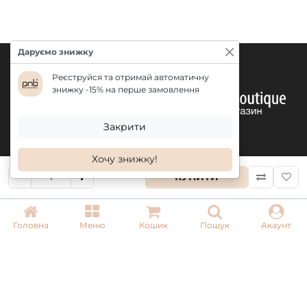
Даруємо знижку
Реєструйся та отримай автоматичну
знижку -15% на перше замовлення
Закрити
Хочу знижку!
КУПИТИ
КОНТАКТИ
Головна
Меню
Кошик
Пошук
Акаунт
+ 38 (050) 075 35 05
+ 38 (097) 075 35 05
+ 38 (093) 075 35 05