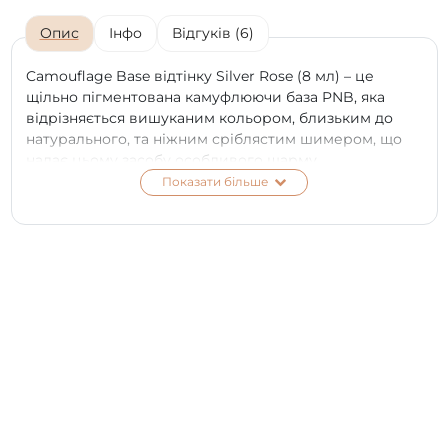
Опис
Інфо
Відгуків (6)
Camouflage Base відтінку Silver Rose (8 мл) – це
щільно пігментована камуфлюючи база PNB, яка
відрізняється вишуканим кольором, близьким до
натурального, та ніжним сріблястим шимером, що
надає цьому засобу особливого шарму.
Показати більше
Купити базу для гель-лаку можна також і як
самостійний декоративний засіб: для витонченого
нейл-дизайну аля-натюрель або для французького
манікюру. Крім того, її можна використовувати як
основу для розпису по нігтях.
Засіб чудово зціплюється з поверхнею нігтя,
рівномірно розподіляється без розтікань, утворює
міцний та гнучкий шар. Консистенція дозволяє
цьому матеріалу надійно приховувати недоліки
нігтьової пластини. Здатність до самовирівнювання
дозволяє отримати напрочуд гладеньку поверхню.