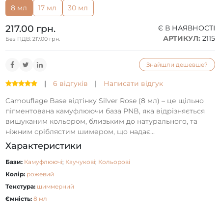
8 мл
17 мл
30 мл
217.00 грн.
Є В НАЯВНОСТІ
АРТИКУЛ:
2115
Без ПДВ: 217.00 грн.
Знайшли дешевше?
|
6 відгуків
|
Написати відгук
Camouflage Base відтінку Silver Rose (8 мл) – це щільно
пігментована камуфлюючи база PNB, яка відрізняється
вишуканим кольором, близьким до натурального, та
ніжним сріблястим шимером, що надає...
Характеристики
Бази:
Камуфлюючі
;
Каучукові
;
Кольорові
Колір:
рожевий
Текстура:
шиммерний
Ємність:
8 мл