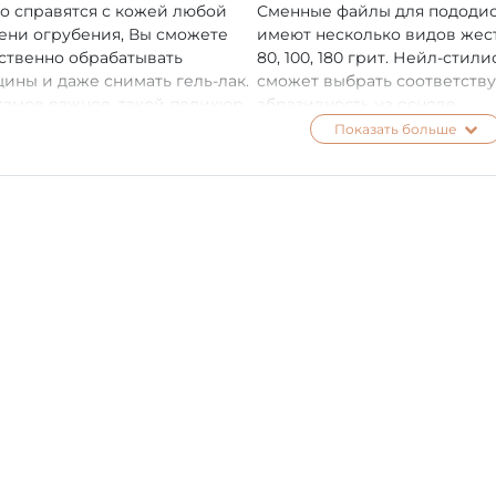
о справятся с кожей любой
Сменные файлы для пододи
ени огрубения, Вы сможете
имеют несколько видов жест
ственно обрабатывать
80, 100, 180 грит. Нейл-стили
ины и даже снимать гель-лак.
сможет выбрать соответст
самое важное, такой педикюр
абразивность на основе
лютно безопасен для клиента,
индивидуальной ситуации
Показать больше
 файлы сменные и
клиента.
льзуются один раз.