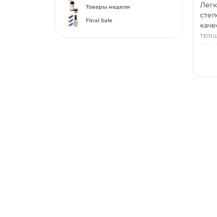
Легк
Товары недели
степ
Final Sale
каче
трещ
Что 
абсо
ведь
испо