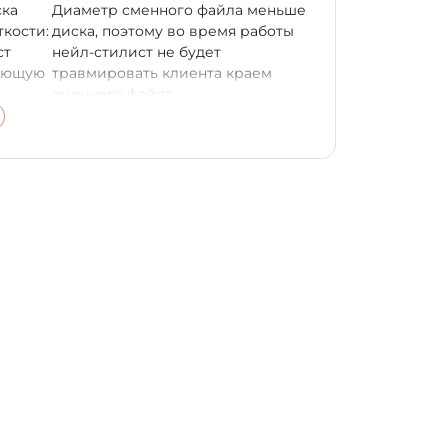
ска
Диаметр сменного файла меньше
кости:
диска, поэтому во время работы
ст
нейл-стилист не будет
вующую
травмировать клиента краем
сменного файла.