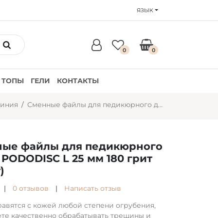
ЯЗЫК
0
0
ТОПЫ
ГЕЛИ
КОНТАКТЫ
линия
Сменные файлы для педикюрного диска PODODISC L 25 мм 180 грит (50 шт)
ые файлы для педикюрного
 PODODISC L 25 мм 180 грит
)
|
0 отзывов
|
Написать отзыв
равятся с кожей любой степени огрубения,
те качественно обрабатывать трещины и