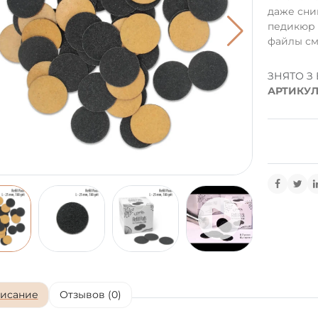
даже сним
педикюр 
файлы сме
ЗНЯТО З
АРТИКУЛ
исание
Отзывов (0)