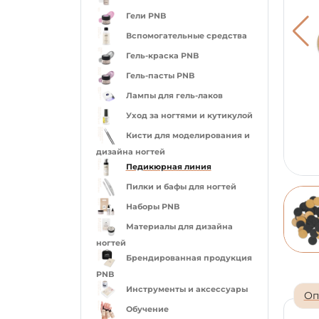
Гели PNB
Вспомогательные средства
Гель-краска PNB
Гель-пасты PNB
Лампы для гель-лаков
Уход за ногтями и кутикулой
Кисти для моделирования и
дизайна ногтей
Педикюрная линия
Пилки и бафы для ногтей
Наборы PNB
Материалы для дизайна
ногтей
Брендированная продукция
PNB
Инструменты и аксессуары
Оп
Обучение