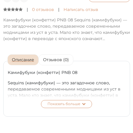
|
0 отзывов
|
Написать отзыв
Камифубуки (конфетти) PNB 08 Sequins (камифубуки) —
это загадочное слово, передаваемое современными
модницами из уст в уста. Мало кто знает, что камифубуки
(конфетти) в переводе с японского означают...
Описание
Отзывов (0)
Камифубуки (конфетти) PNB 08
Sequins (камифубуки) — это загадочное слово,
передаваемое современными модницами из уст в
уста. Мало кто знает, что камифубуки (конфетти) в
переводе с японского означают «Бумажный шторм».
Показать больше
Когда хочется с головой окунуться в мир праздника
и закружиться в вихре мерцаний и красок — наши
волшебные кружочки камифубуки станут вашими
незаменимыми спутниками. Это настоящая феерия
на ногтях!