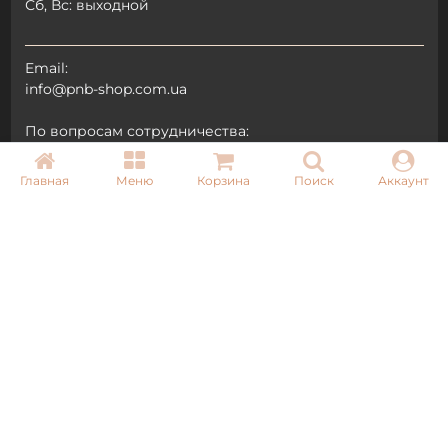
Сб, Вс: выходной
Email:
info@pnb-shop.com.ua
По вопросам сотрудничества:
+380975101320
Главная
Меню
Корзина
Поиск
Аккаунт
ДОСТАВКА
ОПЛАТА