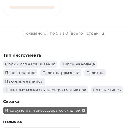
PNB
Показано с 1 по 9 из 9 (всего 1 страниц)
Тип инструмента
Формы для наращивания
Типсы на кольце
Пенал-палитра
Палитры-ромашки
Палитры
Наклейки на типсы
Защитные маски для мастеров маникюра
Гелевые типсы
Многоразовые верхние формы
Апельсиновые палочки
Скидка
Инструменты и аксессуары со скидкой
Наличие