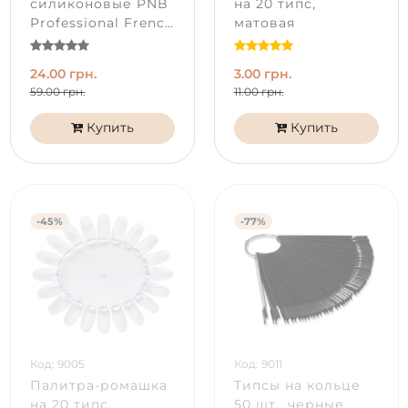
силиконовые PNB
на 20 типс,
Professional French
матовая
Silicone Mold, 12 шт
24.00 грн.
3.00 грн.
59.00 грн.
11.00 грн.
Купить
Купить
-45%
-77%
Код: 9005
Код: 9011
Палитра-ромашка
Типсы на кольце
на 20 типс,
50 шт., черные