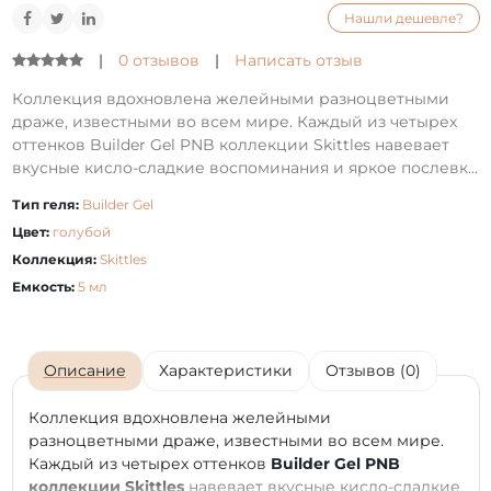
Нашли дешевле?
|
0 отзывов
|
Написать отзыв
Коллекция вдохновлена желейными разноцветными
драже, известными во всем мире. Каждый из четырех
оттенков Builder Gel PNB коллекции Skittles навевает
вкусные кисло-сладкие воспоминания и яркое послевк...
Тип геля:
Builder Gel
Цвет:
голубой
Коллекция:
Skittles
Емкость:
5 мл
Описание
Характеристики
Отзывов (0)
Коллекция вдохновлена желейными
разноцветными драже, известными во всем мире.
Каждый из четырех оттенков
Builder Gel PNB
коллекции Skittles
навевает вкусные кисло-сладкие