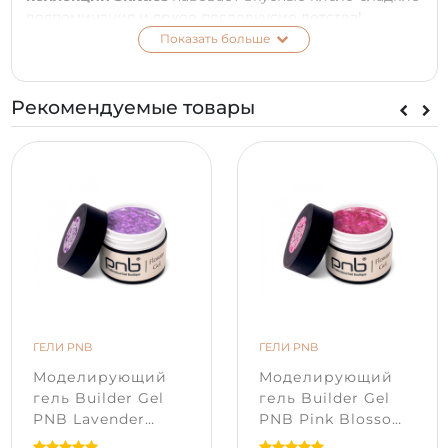
воспоминания и яркое послевкусие детства!
Показать больше
Еще больше цвета и выразительности с
лимитированной коллекцией моделирующих гелей
Builder Gel PNB Skittles!
Рекомендуемые товары
UV/LED Builder Gel PNB, Tropical
– гель небесного
оттенка с бело-синими шестигранниками и
мелкими капельками розового и белого цветов.
Невесомая нежность с ярким характером,
напоминающая легкие весенние облака. Создает
эффект воздушной акварели на ногтях. Выглядит
эффектно как самостоятельное покрытие и
прекрасно сочетается с дизайнами в стиле
«молочного» или «акварельного» маникюра.
ПРЕИМУЩЕСТВА:
ГЕЛИ PNB
ГЕЛИ PNB
Моделирующий
Моделирующий
превосходное самовыравнивание;
гель Builder Gel
гель Builder Gel
идеальная консистенция средней вязкости;
PNB Lavender
PNB Pink Blossom
не растекается и прекрасно держит форму;
Dreams (5 мл)
(5 мл)