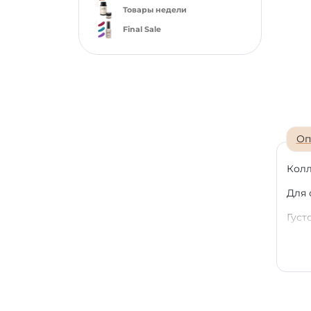
Товары недели
Final Sale
Оп
Колл
Для 
Густ
PNB 
Стой
закр
Черн
гель