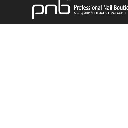
Закрыть
Хочу скидку!
ДОСТАВКА
ИНФОРМАЦИЯ
ПРОДУКЦ
О нас
Акции
Бонусная система
Новинки
Отзывы
Бестселле
Вакансии
Популярн
Гарантия