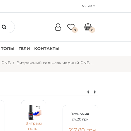
ЯЗЫК
0
0
ТОПЫ
ГЕЛИ
КОНТАКТЫ
и PNB
Витражный гель-лак черный PNB №008 (8 мл)
Экономия :
24.20 грн.
ный
Витражный
Витражный
гель-
гель-
217.80 грн.