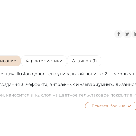
исание
Характеристики
Отзывов (1)
екция Illusion дополнена уникальной новинкой — черным 
создания 3D-эффекта, витражных и «аквариумных» дизайнов
ой, наносится в 1-2 слоя на цветное гель-лаковое покрытие
в 1-2 слоя.
Показать больше
кость покрытия от 2-х недель. Защиту от выгорания в пери
епитель с UV-фильтром ProtecTop PNB, нанесенный в 2 тонк
ый витражный гель-лак 008 ПНБ - новинка в серии гель-ла
-лак с формулой, насыщенной черным пигментом, станет о