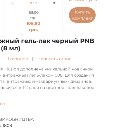
+
=
лак
лак
синий
черный
Купить
121.00
121.00
PNB
PNB
комплект
грн.
грн.
№002
№008
108.90
108.90
(8 мл)
(8 мл)
грн.
грн.
жный гель-лак черный PNB
(8 мл)
|
1 отзывов
|
Написать отзыв
я Illusion дополнена уникальной новинкой
 витражным гель-лаком 008. Для создания
та, витражных и «аквариумных» дизайнов.
аносится в 1-2 слоя на цветное гель-лаковое
 мл
 ВИРОБНИЦТВА
:
1808