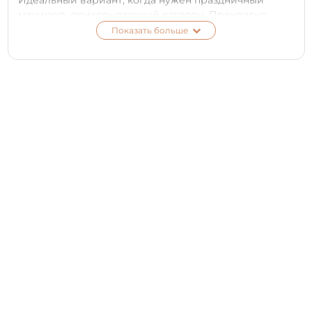
Идеальный вариант, когда нужен праздничный
маникюр, приковывающий взгляды. Прекрасно
сочетается со светлыми и темными тонами, его
Показать больше
можно использовать для прорисовки акцентных
деталей повседневного нейл-дизайна. Отлично
подойдет для бело-бриллиантового свадебного
френча, лунного нейл-арта. При соблюдении
трехфазной технологии PNB, такой маникюр будет
украшать ваши ногти не менее трех недель. *Цвет на
экране телефона или мониторе может отличаться от
настоящего оттенка в зависимости от типа матрицы
и ее калибровки на вашем устройстве.