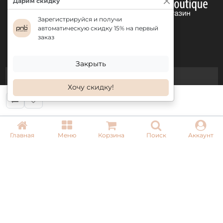
Дарим скидку
Зарегистрируйся и получи
автоматическую скидку 15% на первый
заказ
Закрыть
КОНТАКТЫ
Хочу скидку!
+ 38 (050) 075 35 05
+ 38 (097) 075 35 05
+ 38 (093) 075 35 05
Главная
Меню
Корзина
Поиск
Аккаунт
Режим работы:
Пн-Пт: 09:00–18:00
Сб, Вс: выходной
Email:
info@pnb-shop.com.ua