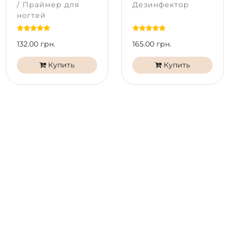
/ Праймер для
Дезинфектор
Подготовьте ногтевую пластину с помощью бафа
ногтей
PNB, снимите глянец.
Нанесите вспомогательные жидкости Nail
132.00 грн.
165.00 грн.
Dehydrator PNB и Bond Control PNB на всю
пластину.
Купить
Купить
Нанесите базовое покрытие UV/LED Scotch /
Universal / HEMA Free Base / ExtraPro / Revital Fiber
Base PNB тонким слоем.
Нанесите UV/LED Гель-лак PNB в 1-2 слоя,
полимеризуя каждый в LED или UV/LED лампе
60 секунд.
Покройте топом PNB.
*
Цвет на экране телефона или мониторе может
отличаться от настоящего оттенка в зависимости от
типа матрицы и ее калибровки на вашем
устройстве.
Продукция PNB не тестируется на животных. Гель-
лаки PNB безопасны и не содержат веществ,
вызывающих аллергические реакции. Формула