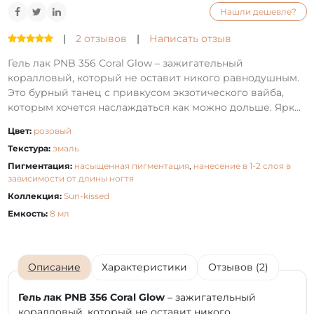
Нашли дешевле?
|
2 отзывов
|
Написать отзыв
Гель лак PNB 356 Coral Glow – зажигательный
коралловый, который не оставит никого равнодушным.
Это бурный танец с привкусом экзотического вайба,
которым хочется наслаждаться как можно дольше. Ярк...
Цвет:
розовый
Текстура:
эмаль
Пигментация:
насыщенная пигментация
,
нанесение в 1-2 слоя в
зависимости от длины ногтя
Коллекция:
Sun-kissed
Емкость:
8 мл
Описание
Характеристики
Отзывов (2)
Гель лак PNB 356 Coral Glow
– зажигательный
коралловый, который не оставит никого