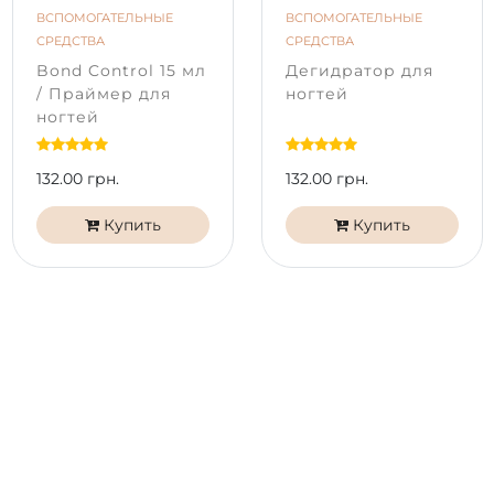
лаки PNB безопасны и не содержат веществ,
ВСПОМОГАТЕЛЬНЫЕ
ВСПОМОГАТЕЛЬНЫЕ
вызывающих аллергические реакции. Формула
СРЕДСТВА
СРЕДСТВА
гель-лаков PNB 7free не содержит: дибутилфталат
Bond Control 15 мл
Дегидратор для
(DBF), формальдегид, формальдегидная смола,
/ Праймер для
ногтей
трифенилфосфат (TPHP), толуол, камфора, ксилол.
ногтей
132.00 грн.
132.00 грн.
Купить
Купить