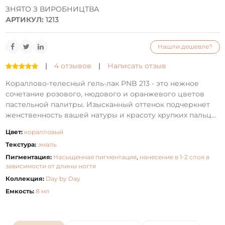
ЗНЯТО З ВИРОБНИЦТВА
АРТИКУЛ:
1213
Нашли дешевле?
|
4 отзывов
|
Написать отзыв
Кораллово-телесный гель-лак PNB 213 - это нежное
сочетание розового, нюдового и оранжевого цветов
пастельной палитры. Изысканный оттенок подчеркнет
женственность вашей натуры и красоту хрупких пальц...
Цвет:
коралловый
Текстура:
эмаль
Пигментация:
Насыщенная пигментация
,
нанесение в 1-2 слоя в
зависимости от длины ногтя
Коллекция:
Day by Day
Емкость:
8 мл