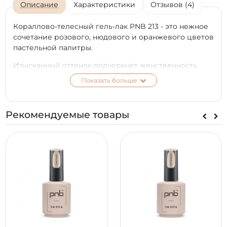
Описание
Характеристики
Отзывов (4)
Кораллово-телесный гель-лак PNB 213 - это нежное
сочетание розового, нюдового и оранжевого цветов
пастельной палитры.
Изысканный оттенок подчеркнет женственность
вашей натуры и красоту хрупких пальцев. Купить
Показать больше
гель-лак можно и для повседневного маникюра, и
для особых случаев: этот цвет будет гармонировать
даже со свадебным платьем.
Рекомендуемые товары
У нас на сайте вы можете заказать гель-лак 213 PNB с
возможностью пересылки по всей территории
Украины. Средство прекрасно смотрится на ногтях
на протяжении 2 - 3 недель, без сколов и царапин.
*
Цвет на экране телефона или монитора может
отличаться от настоящего оттенка в зависимости от
типа матрицы и ее калибровки на вашем
устройстве.
Продукция PNB не тестируется на животных. Гель-