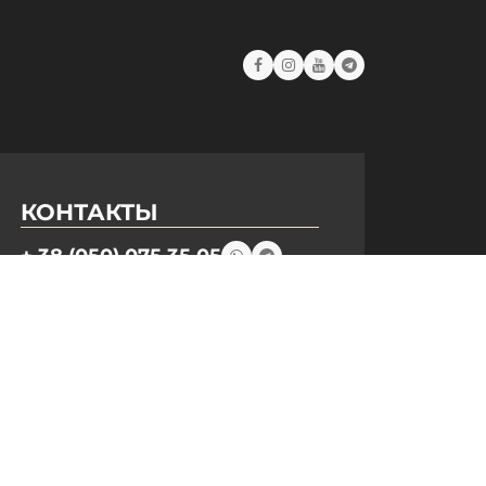
КОНТАКТЫ
+ 38 (050) 075 35 05
+ 38 (097) 075 35 05
+ 38 (093) 075 35 05
Режим работы:
Пн-Пт: 09:00–18:00
Сб, Вс: выходной