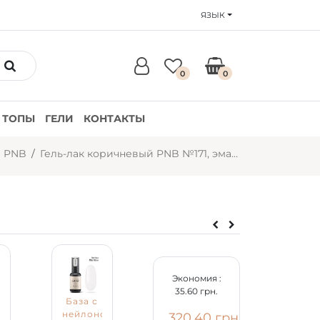
ЯЗЫК
0
0
ТОПЫ
ГЕЛИ
КОНТАКТЫ
и PNB
Гель-лак коричневый PNB №171, эмаль (8 мл)
Экономия :
35.60 грн.
База с
нейлоновыми
Гель-
320.40 грн.