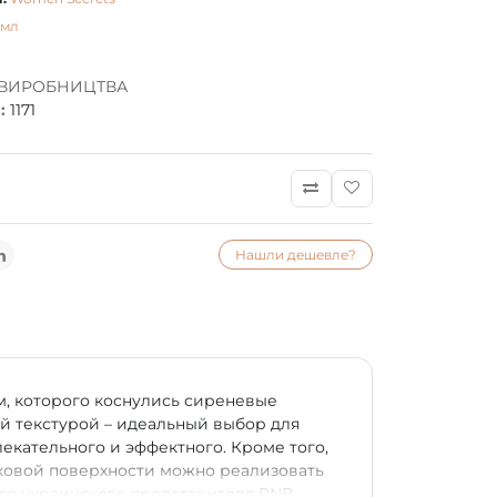
 мл
 ВИРОБНИЦТВА
:
1171
Нашли дешевле?
ом, которого коснулись сиреневые
й текстурой – идеальный выбор для
екательного и эффектного. Кроме того,
елковой поверхности можно реализовать
о украинского представителя PNB –