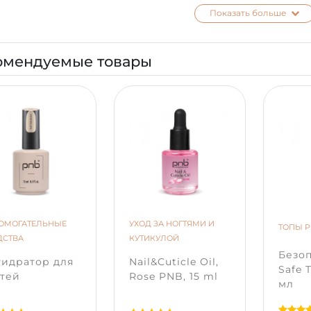
ный инструмент, чтобы купить гель-лак с доставкой по все
Показать больше
тора может отличаться от настоящего оттенка в зависимос
м устройстве.
омендуемые товары
ОМОГАТЕЛЬНЫЕ
УХОД ЗА НОГТЯМИ И
ТОПЫ 
ДСТВА
КУТИКУЛОЙ
Безо
гидратор для
Nail&Cuticle Oil,
Safe 
тей
Rose PNB, 15 ml
мл