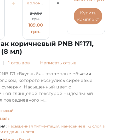
+
=
евый
волокнами
лак
Fiber
коричневый
Купить
210.00
Base
PNB
комплект
грн.
146.00
PNB,
№171,
189.00
молочно-
эмаль
грн.
белая,
(8 мл)
грн.
8 мл
лак коричневый PNB №171,
(8 мл)
|
1 отзывов
|
Написать отзыв
PNB 171 «Вкусный» – это теплые объятия
молоком, которого коснулись сиреневые
 сумерки. Насыщенный цвет с
чной глянцевой текстурой – идеальный
 повседневного м...
чневый
эмаль
ия:
Насыщенная пигментация
,
нанесение в 1-2 слоя в
и от длины ногтя
:
Women Secrets