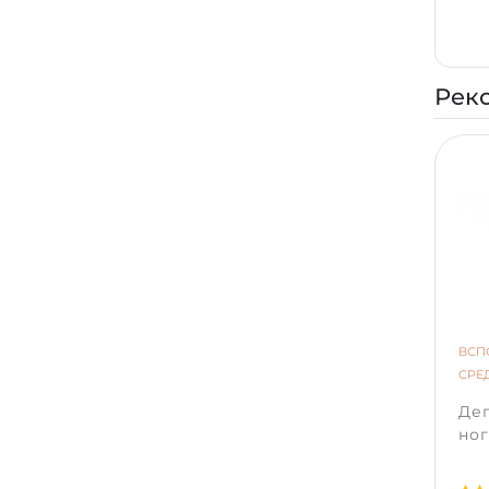
удоб
мони
ваше
Рек
ВСП
СРЕ
Де
ног