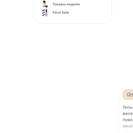
Товары недели
Final Sale
Оп
Гель
весе
повс
зака
ориг