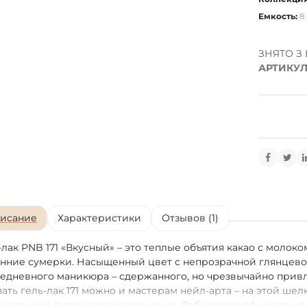
Емкость:
8
ЗНЯТО З
АРТИКУЛ
исание
Характеристики
Отзывов (1)
-лак PNB 171 «Вкусный» – это теплые объятия какао с молок
нние сумерки. Насыщенный цвет с непрозрачной глянцево
едневного маникюра – сдержанного, но чрезвычайно привл
зать гель-лак 171 можно и мастерам нейл-арта – на этой ш
инальные дизайнерские решения. Веб-ресурс официальног