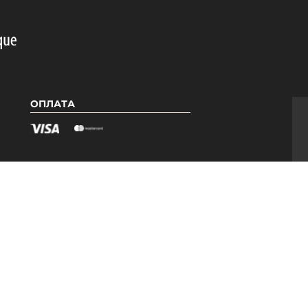
ОПЛАТА
ИЯ
КАТЕГОРИИ
Гель-лаки PNB
Базы PNB
ры
Топы PNB
ые
Вспомогательные
средства