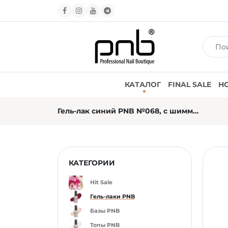
КАТАЛОГ
FINAL SALE
Н
Гель-лак синий PNB №068, с шиммером (8 мл)
КАТЕГОРИИ
Hit Sale
Гель-лаки PNB
Базы PNB
Топы PNB