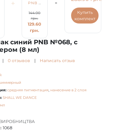
+
=
PNB 8
лак
ml
синий
Купить
144.00
UV/LED
PNB
комплект
грн.
177.00
/
№068,
129.60
ром
Закрепитель
с
грн.
для
шиммером
грн.
гель-
(8 мл)
лак синий PNB №068, с
лака с
УФ-
ром (8 мл)
фильтром
|
0 отзывов
|
Написать отзыв
й
шиммерный
ия:
средняя пигментация
,
нанесение в 2 слоя
:
SHALL WE DANCE
 мл
 ВИРОБНИЦТВА
:
1068