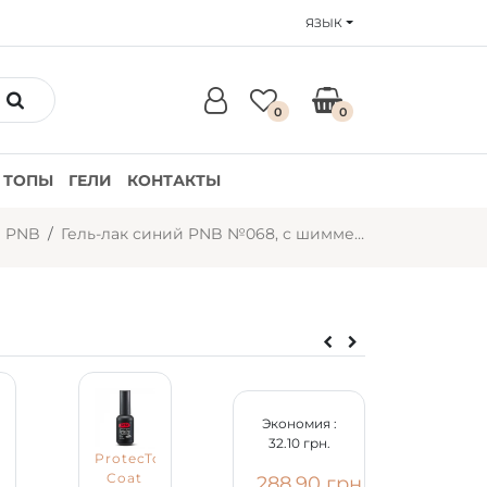
ЯЗЫК
0
0
ТОПЫ
ГЕЛИ
КОНТАКТЫ
и PNB
Гель-лак синий PNB №068, с шиммером (8 мл)
Экономия :
32.10 грн.
ProtecTop
Coat
Гель-
288.90 грн.