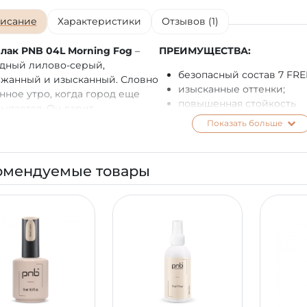
исание
Характеристики
Отзывов (1)
 лак PNB 04L Morning Fog
–
ПРЕИМУЩЕСТВА:
дный лилово-серый,
безопасный состав 7 FRE
жанный и изысканный. Словно
изысканные оттенки;
нное утро, когда город еще
повышенная стойкость
ыпается. Он дарит
маникюра до 3-х недель;
ойствие и утонченную
Показать больше
комфортное нанесение в 
жанность, словно дыхание
слоя;
его воздуха после дождя.
безупречно
омендуемые товары
самовыравнивается и
распределяется по
поверхности ногтевой
пластины;
плотная пигментация и
элегантный глянец;
покрытие уплотняет ного
предотвращает ломкость
отслаивание.