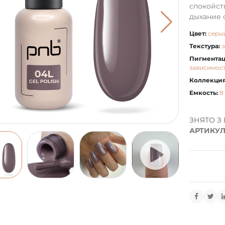
спокойст
дыхание с
Цвет:
серы
Текстура:
Пигментац
зависимост
Коллекция
Емкость:
8
ЗНЯТО З
АРТИКУЛ