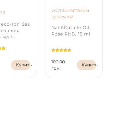
*
Цвет на экране телефона или
УХОД ЗА НОГТЯМИ И
ВСПОМОГ
PNB
мониторе может отличаться от
КУТИКУЛОЙ
СРЕДСТВА
настоящего оттенка в зависимости
есс-Топ без
Nail&Cuticle Oil,
Bond Co
от типа матрицы и ее калибровки
го слоя
Rose PNB, 15 ml
мл / П
на вашем устройстве.
 мл /
для ног
D Express
PNB
100.00
132.00
Купить
Купить
грн.
грн.