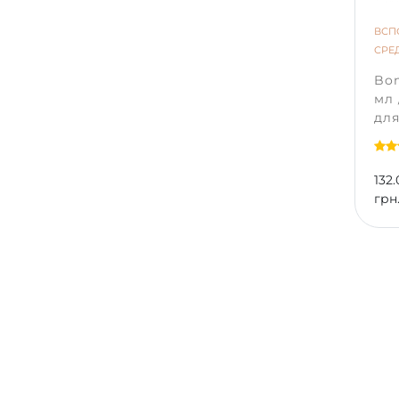
ВСП
СРЕ
Bon
мл
для
132.
грн