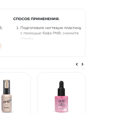
СПОСОБ ПРИМЕНЕНИЯ:
E;
Подготовьте ногтевую пластину
с помощью бафа PNB, снимите
глянец.
Нанесите вспомогательные
1-2
жидкости Nail Dehydrator PNB и
Bond Control PNB на всю
пластину.
Нанесите базовое покрытие
UV/LED Scotch / Universal /
HEMA Free Base / ExtraPro /
Revital Fiber Base PNB тонким
слоем.
Нанесите UV/LED Гель-лак PNB
ть,
в 1-2 слоя, полимеризуя каждый
 и
в LED или UV/LED лампе 60
секунд.
Покройте топом PNB.