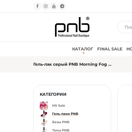
КАТАЛОГ
FINAL SALE
Н
Гель-лак серый PNB Morning Fog №04L, эмаль (8 мл)
КАТЕГОРИИ
Hit Sale
Гель-лаки PNB
Базы PNB
Топы PNB