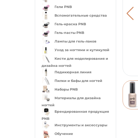
Гели PNB
Вспомогательные средства
Гель-краска PNB
Гель-пасты PNB
Лампы для гель-лаков
Уход за ногтями и кутикулой
Кисти для моделирования и
дизайна ногтей
Педикюрная линия
Пилки и бафы для ногтей
Наборы PNB
Материалы для дизайна
ногтей
Брендированная продукция
PNB
Инструменты и аксессуары
Обучение