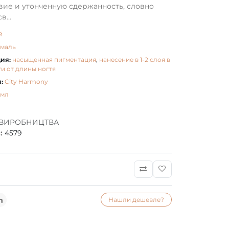
вие и утонченную сдержанность, словно
в...
й
эмаль
ия:
насыщенная пигментация
,
нанесение в 1-2 слоя в
и от длины ногтя
:
City Harmony
 мл
 ВИРОБНИЦТВА
:
4579
Нашли дешевле?