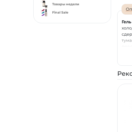
Товары недели
Оп
Final Sale
Гель
холо
сдер
тума
прос
спок
сдер
свеж
Рек