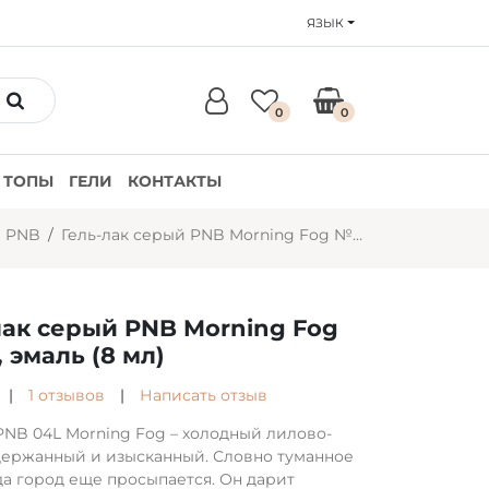
ЯЗЫК
0
0
ТОПЫ
ГЕЛИ
КОНТАКТЫ
и PNB
Гель-лак серый PNB Morning Fog №04L, эмаль (8 мл)
лак серый PNB Morning Fog
 эмаль (8 мл)
|
1 отзывов
|
Написать отзыв
 PNB 04L Morning Fog – холодный лилово-
держанный и изысканный. Словно туманное
гда город еще просыпается. Он дарит