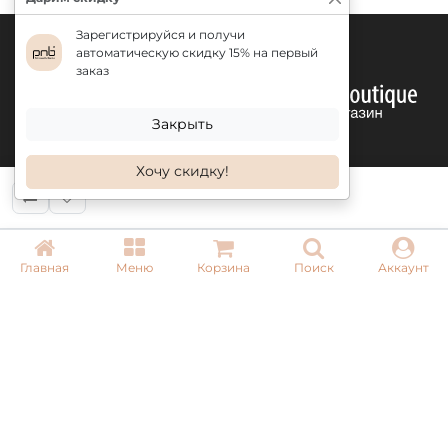
просушите 60 секунд.
Нанесите второй слой, поместив каплю базы на
Зарегистрируйся и получи
самую высокую точку ногтя и равномерно
автоматическую скидку 15% на первый
заказ
растянув ее до свободного края, просушите 60
секунд в LED лампе.
Покройте топом с УФ-фильтром.
Закрыть
Хочу скидку!
КОНТАКТЫ
Главная
Меню
Корзина
Поиск
Аккаунт
+ 38 (050) 075 35 05
+ 38 (097) 075 35 05
+ 38 (093) 075 35 05
Режим работы:
Пн-Пт: 09:00–18:00
Сб, Вс: выходной