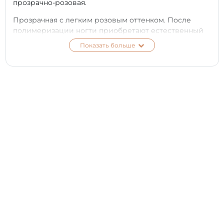
прозрачно-розовая.
Прозрачная с легким розовым оттенком. После
полимеризации ногти приобретают естественный
здоровый вид.
Показать больше
Защитное базовое покрытие с уникальными
свойствами.
Камуфлирующий молочно-розовый оттенок.
Содержит видимые нейлоновые волокна,
создающие на поверхности ногтя мощный защитный
каркас, твердый и гибкий одновременно.
При нанесении Fiber Base PNB волокна базы служат
защитным элементом. Защищают ногтевую пластину
от ломкости и расслоения.
Витамин Е и кальций (Са), входящие в состав Fiber
Base PNB, укрепляют, восстанавливают
естественный рост здоровых ногтей.
Fiber Base PNB густая, средней вязкости.