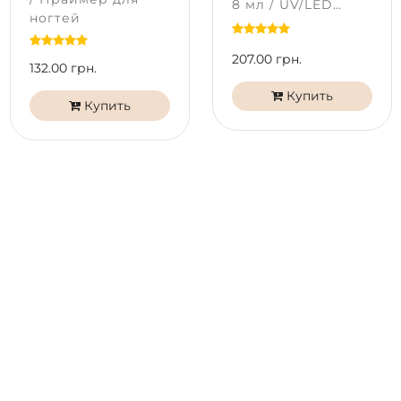
8 мл / UV/LED
ногтевой пластины пилкой 180/240 грит.
ногтей
Express Top PNB
Уберите пыль щеточкой, обработайте пластину с
помощью Nail Prep.
207.00 грн.
132.00 грн.
Нанесите Nail Dehydrator и бескислотный
праймер Bond Control.
Купить
Купить
Нанесите тонкий слой базового покрытия
UV/LED Universal Base PNB или UV/LED Scotch
Base PNB. Полимеризуйте в лампе 60 сек.
Поочередно установите шаблоны на каждый
палец и
выложите тонкую подложку желаемой
длины и формы, используя Builder Gel, Clear или
Builder Gel Crystal Pink PNB.
Смоделируйте архитектуру ногтей гелем
Builder
Gel PNB
соблюдая высоту выкладки не более 1,5
мм.
Для создания арки можно поджать гель на 7-10
сек. После поджатия отправьте в лампу для
полной полимеризации геля на 60 сек. или при
низкотемпературном режиме на 100 сек.
Снимите остаточную липкость с помощью Gel
Cleanser.