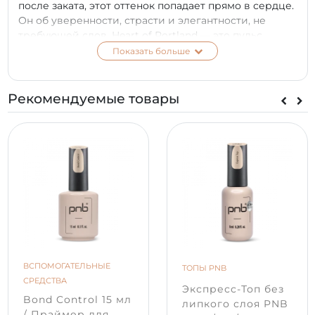
после заката, этот оттенок попадает прямо в сердце.
Он об уверенности, страсти и элегантности, не
требующей слов. Heart of Portland — это пульс
большого города и ритм пылких эмоций.
Показать больше
ПРЕИМУЩЕСТВА:
Рекомендуемые товары
отличное самовыравнивание;
идеальная консистенция средней вязкости;
не растекается и отлично держит форму;
низкотемпературный продукт;
безопасный 7-free состав
;
широкий спектр возможностей;
плотная пигментация дает возможность скрыть
переход между свободным краем и ногтевым
ложем;
2 в 1 материал активно используется для
моделирования / укрепления, и для создания
эффектного дизайна.
ВСПОМОГАТЕЛЬНЫЕ
ТОПЫ PNB
СРЕДСТВА
СПОСОБ ПРИМЕНЕНИЯ:
Экспресс-Топ без
Bond Control 15 мл
липкого слоя PNB
Отодвиньте кутикулу и уберите блеск с
/ Праймер для