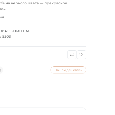
лубина черного цвета — прекрасное
...
 мл
 ВИРОБНИЦТВА
:
5503
Нашли дешевле?