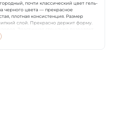
агородный, почти классический цвет гель-
на черного цвета — прекрасное
стая, плотная консистенция. Размер
липкий слой. Прекрасно держит форму.
узоров. Эластичная структура позволяет
дет носиться так же долго, как и цветное
наносится кисточкой или любым другим
ную ногтевую пластину. Время
кунд. Для более длительного периода
й, одним из топовых покрытий PNB.
и серебра дополнит образ, как
, как для девушки в ночном клубе, так и
космос, раскрывает возможности для
ель-паста необычно будет выглядеть на
гармонирует и в одиночном амплуа. Купить
ua Текстура: густая, с фольгированными