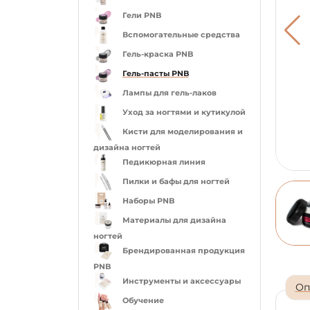
Гели PNB
Вспомогательные средства
Гель-краска PNB
Гель-пасты PNB
Лампы для гель-лаков
Уход за ногтями и кутикулой
Кисти для моделирования и
дизайна ногтей
Педикюрная линия
Пилки и бафы для ногтей
Наборы PNB
Материалы для дизайна
ногтей
Брендированная продукция
PNB
Инструменты и аксессуары
Оп
Обучение