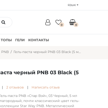
ЯЗЫК
0
0
ТОПЫ
ГЕЛИ
КОНТАКТЫ
ы PNB
Гель-паста черный PNB 03 Black (5 мл)
паста черный PNB 03 Black (5
|
2 отзывов
|
Написать отзыв
Гель-паста PNB «Стар Вэй», 03 Черный, 5 мл
благородный, почти классический цвет гель-
 коллекции Star Way PNB. Металлический