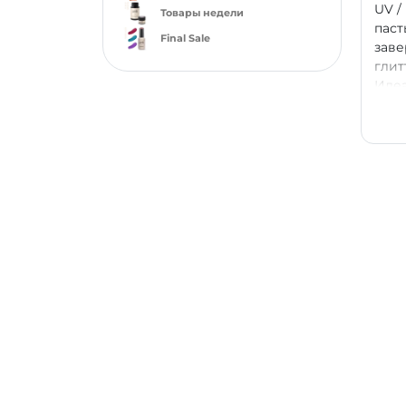
UV /
Товары недели
паст
Final Sale
заве
глит
Идеа
испо
гель
удоб
поли
носк
Клас
изыс
для 
созд
ярко
гель
час