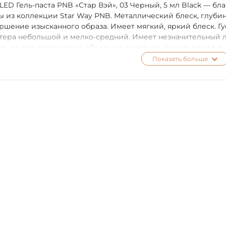
 LED Гель-паста PNB «Стар Вэй», 03 Черный, 5 мл Black — бл
ы из коллекции Star Way PNB. Металлический блеск, глуби
ршение изысканного образа. Имеет мягкий, яркий блеск. Гу
тера небольшой и мелко-средний. Имеет незначительный 
льна для прорисовок, объемных дизайнов, тонких линий и 
льзовать гель-пасту для полного покрытия ногтя, которое бу
Показать больше
-лаковое покрытие PNB — не менее 14 дней. Применение: 
ным для дизайна инструментом на стандартно подготовлен
меризации в UV лампе 2 минуты, в LED, комби-лампе 60 се
и рекомендуем покрывать дизайн, выполненный гель-пасто
сика в исполнении глубокого черного бархата с переливам
канного вечернего платья, так и делового брючного костюма
женщины в офисе. Мистический черный, как неизведанный 
ания необычных, замысловатых рисунков и узоров. Черная г
м маникюре летних цветов и оттенков, также эстетически 
-пасту PNB вы сможете на официальном сайте pnb-shop.com.
тицами