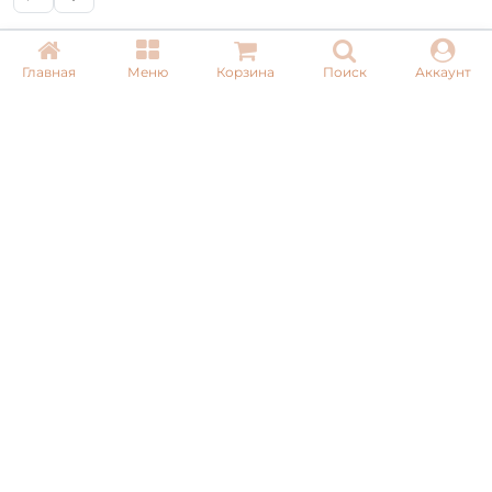
Главная
Меню
Корзина
Поиск
Аккаунт
КОНТАКТЫ
+ 38 (050) 075 35 05
+ 38 (097) 075 35 05
+ 38 (093) 075 35 05
Режим работы:
Пн-Пт: 09:00–18:00
Сб, Вс: выходной
Email:
info@pnb-shop.com.ua
По вопросам сотрудничества:
+380975101320